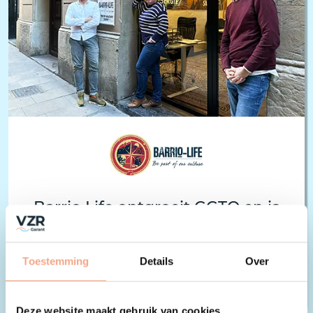
Barrio Life ontgroeit GGTO en is
VZR Garant deelnemer 300
Barrio Life, een bedrijf dat zich specialiseert in
Toestemming
Details
Over
het aanbieden van unieke rondreizen…
Lees meer >
Deze website maakt gebruik van cookies