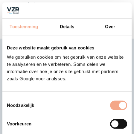
helpen. Neem contact met ons op.
Contact
Toestemming
Details
Over
Laatste nieuws
Deze website maakt gebruik van cookies
We gebruiken cookies om het gebruik van onze website
te analyseren en te verbeteren. Soms delen we
13-07-2026
informatie over hoe je onze site gebruikt met partners
Deelname Elba Travels
zoals Google voor analyses.
beëindigd
Het bestuur van VZR Garant heeft
Toestemmingsselectie
besloten de dekking op pakketreizen,
Vorige
Vol
Noodzakelijk
gekoppelde reisarrangementen en losse
reisdiensten verkocht door Elba Travels
per 14-07-2026 te beëindigen…
Voorkeuren
Lees meer >