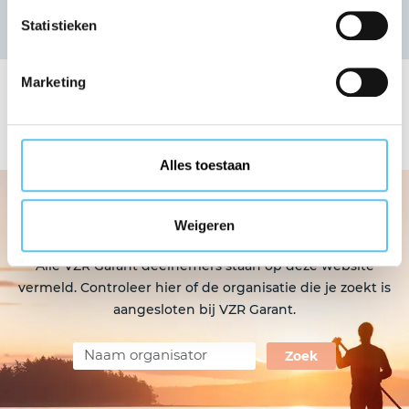
Statistieken
Nieuwsoverzicht
Aangesloten organisaties
Marketing
Vorige
Vol
Alle organisaties
Alles toestaan
Reisorganisatie zoeken?
Weigeren
Alle VZR Garant deelnemers staan op deze website
vermeld. Controleer hier of de organisatie die je zoekt is
aangesloten bij VZR Garant.
Zoek