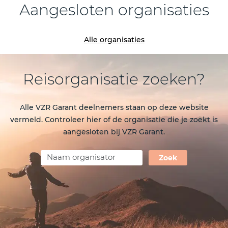
Aangesloten organisaties
Vorige
Vol
Alle organisaties
Reisorganisatie zoeken?
Alle VZR Garant deelnemers staan op deze website
vermeld. Controleer hier of de organisatie die je zoekt is
aangesloten bij VZR Garant.
Zoek