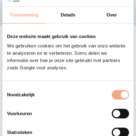
Toestemming
Details
Over
Meer weten? Bekijk de veelgestelde vragen
Jouw voordelen
Deze website maakt gebruik van cookies
We gebruiken cookies om het gebruik van onze website
te analyseren en te verbeteren. Soms delen we
Volledig
informatie over hoe je onze site gebruikt met partners
beschermd
zoals Google voor analyses.
Jouw boekingsbedrag is beschermd bij VZR Garant, een
erkend garantiefonds.
Toestemmingsselectie
Noodzakelijk
Zorgeloos
genieten
Voorkeuren
Zowel voor als tijdens de reis geniet je zorgeloos met de
zekerheid van VZR Garant.
Statistieken