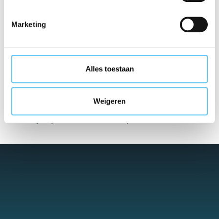
Veilig en
betrouwbaar
Marketing
Ervaar het veilige gevoel van een erkende garantieregeling
die aan alle vereisten voldoet.
Alles toestaan
Inzicht in
deelnemers
Weigeren
Inzage in alle bij VZR Garant aangesloten organisaties.
Neem bij twijfel contact met ons op.