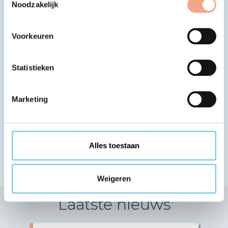
Noodzakelijk
Voorkeuren
Staat de organisatie waarmee je
wilt reizen niet vermeld?
Statistieken
Kun je de organisatie waarbij jij geboekt
hebt of wilt boeken niet vinden? En zou je
Marketing
dat wel verwachten? Neem dan contact met
ons op, dan checken wij het voor de
zekerheid.
Alles toestaan
Contact
Weigeren
Laatste nieuws