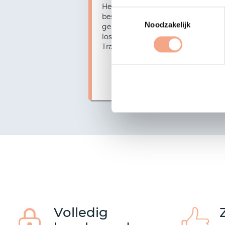
Het bestuur van VZR Garant heeft
Toestemmingsselectie
besloten de dekking op pakketreize
Noodzakelijk
gekoppelde reisarrangementen en
Vorige
losse reisdiensten verkocht door E
Travels per 14-07-2026 te beëindig
Lees mee
Volledig