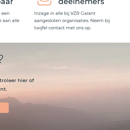
aar
deelnemers
n een
Inzage in alle bij VZR Garant
 aan alle
aangesloten organisaties. Neem bij
twijfel contact met ons op.
?
roleer hier of
nt.