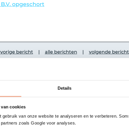
 B.V. opgeschort
|
|
vorige bericht
alle berichten
volgende bericht
Laatste nieuws
Details
10-06-2026
0
 van cookies
De vijf meest gestelde
C
 gebruik van onze website te analyseren en te verbeteren. Soms
vragen over het niet
T
t partners zoals Google voor analyses.
doorgaan van reizen