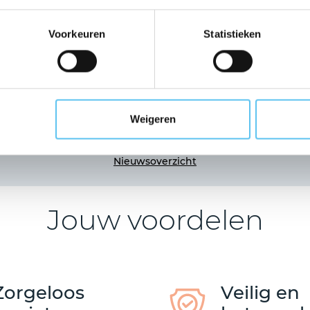
R
n,
v
Heb je een reis geboekt bij een
Voorkeuren
Statistieken
0
reisorganisatie die is aangesloten bij
lba
w
VZR Garant? Dan is jouw betaling
en…
beschermd tegen financieel
onvermogen. Maar wat als een reis
niet doorgaat?
Weigeren
r >
Lees meer >
Nieuwsoverzicht
Jouw voordelen
Zorgeloos
Veilig en