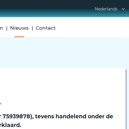
Nederlands
en
Nieuws
Contact
.
mer 75939878), tevens handelend onder de
rklaard.