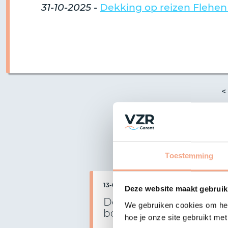
31-10-2025
-
Dekking op reizen Flehen
Toestemming
13-07-2026
Deze website maakt gebruik
Deelname Elba Travels
We gebruiken cookies om het
beëindigd
hoe je onze site gebruikt me