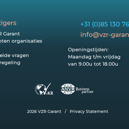
zigers
+31 (0)85 130 7
R Garant
info@vzr-garan
ten organisaties
Openingstijden:
elde vragen
Maandag t/m vrijdag
regeling
van 9.00u tot 18.00u
2026 VZR Garant
/
Privacy Statement