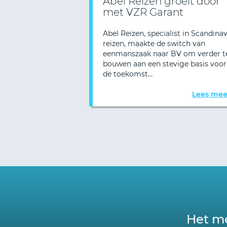
Abel Reizen groeit door
met VZR Garant
Abel Reizen, specialist in Scandinav
reizen, maakte de switch van
eenmanszaak naar BV om verder t
Vorige
bouwen aan een stevige basis voor
de toekomst…
Lees mee
Het me