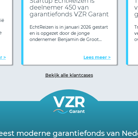
Startup EchtReizen is
T
deelnemer 450 van
v
garantiefonds VZR Garant
g
ië
EchtReizen is in januari 2026 gestart
T
e
en is opgezet door de jonge
v
ondernemer Benjamin de Groot…
o
r >
Lees meer >
Bekijk alle klantcases
est moderne garantiefonds van Ned