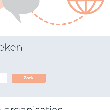
oeken
Zoek
n organisaties