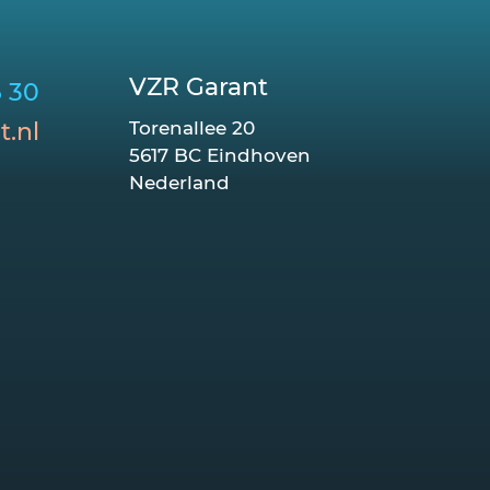
VZR Garant
6 30
t.nl
Torenallee 20
5617 BC Eindhoven
Nederland