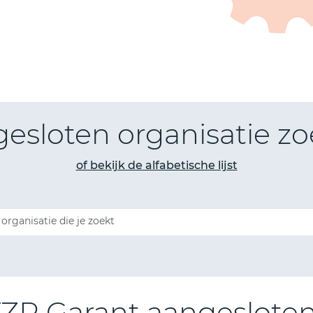
esloten organisatie z
of bekijk de alfabetische lijst
 VZR Garant aangeslote