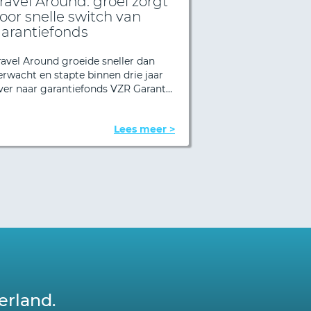
ravel Around: groei zorgt
Startup Ech
oor snelle switch van
deelnemer 
arantiefonds
garantiefon
ravel Around groeide sneller dan
EchtReizen is in 
Volgende
erwacht en stapte binnen drie jaar
en is opgezet do
ver naar garantiefonds VZR Garant…
ondernemer Ben
Lees meer >
erland.