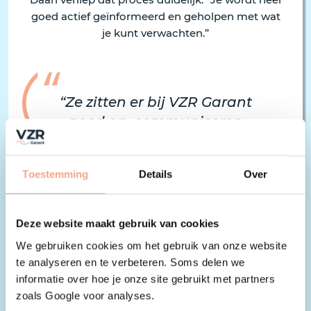
goed actief geïnformeerd en geholpen met wat
je kunt verwachten.”
“Ze zitten er bij VZR Garant
goed op, communiceren
helder, duidelijk en
transparant.”
Toestemming
Details
Over
Daan Remijnse, eigenaar Abel Reizen
Deze website maakt gebruik van cookies
Deelnemen aan de kascommissie
We gebruiken cookies om het gebruik van onze website
te analyseren en te verbeteren. Soms delen we
Naast zijn rol als deelnemer gaat Daan ook
informatie over hoe je onze site gebruikt met partners
deelnemen aan de kascommissie van VZR
zoals Google voor analyses.
Garant. Dat past bij zijn achtergrond in