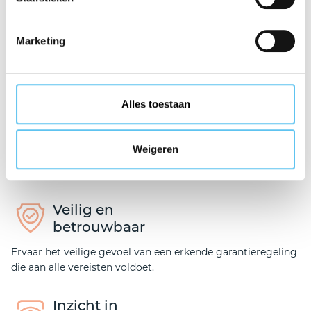
Volledig
beschermd
Marketing
Jouw boekingsbedrag is beschermd bij VZR Garant, een
erkend garantiefonds.
Alles toestaan
Zorgeloos
genieten
Weigeren
Zowel voor als tijdens de reis geniet je zorgeloos met de
zekerheid van VZR Garant.
Veilig en
betrouwbaar
Ervaar het veilige gevoel van een erkende garantieregeling
die aan alle vereisten voldoet.
Inzicht in