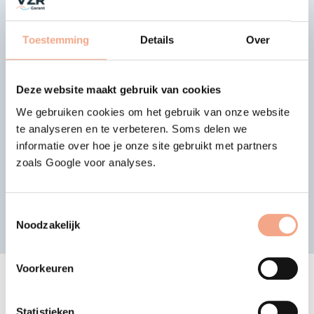
Laatste nieuws
Toestemming
Details
Over
13-07-2026
Deelname Elba Travels
beëindigd
Deze website maakt gebruik van cookies
We gebruiken cookies om het gebruik van onze website
Het bestuur van VZR Garant heeft
te analyseren en te verbeteren. Soms delen we
besloten de dekking op pakketreizen,
Vorige
Vol
gekoppelde reisarrangementen en losse
informatie over hoe je onze site gebruikt met partners
reisdiensten verkocht door Elba Travels
zoals Google voor analyses.
per 14-07-2026 te beëindigen…
Lees meer >
Toestemmingsselectie
Noodzakelijk
Nieuwsoverzicht
Voorkeuren
Jouw voordelen
Statistieken