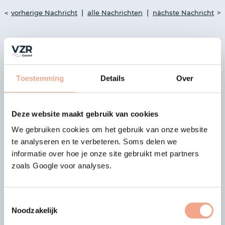
|
|
vorherige Nachricht
alle Nachrichten
nächste Nachricht
Aktuelle Nachrichten
Toestemming
Details
Over
03-04-2026
Teilnahme von Chateauroux
Charter beendet
Deze website maakt gebruik van cookies
Der Vorstand von VZR Garant hat
We gebruiken cookies om het gebruik van onze website
beschlossen, den Schutz für
te analyseren en te verbeteren. Soms delen we
Pauschalreisen, verbundene
informatie over hoe je onze site gebruikt met partners
Vorherige
Näc
Reiseleistungen und einzelne
zoals Google voor analyses.
Reisedienstleistungen, die von
Chateauroux Charter verkauft werden,
mit Wirkung zum 03.04.2026 zu
beenden…
Toestemmingsselectie
Noodzakelijk
Mehr lesen >