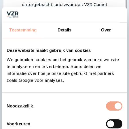
untergebracht, und zwar der: VZR Garant
Onderlinge Verzekeringen U.A. Dieses Modell
bietet den Vorteil, dass jedes teilnehmende
Unternehmen berechtigt ist, bei der
Toestemming
Details
Over
gemeinsamen Strategie mitzudenken. Außerdem
besteht umfassende Transparenz, weil jede:r
Teilnehmer:in Aktivitäten und Finanzen einsehen
Deze website maakt gebruik van cookies
kann.
We gebruiken cookies om het gebruik van onze website
te analyseren en te verbeteren. Soms delen we
informatie over hoe je onze site gebruikt met partners
zoals Google voor analyses.
Toestemmingsselectie
Noodzakelijk
Voorkeuren