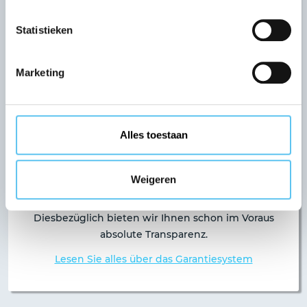
Die Sicherheit eines anerkannten
Statistieken
Garantiefonds
VZR Garant erfüllt alle von der niederländischen
Marketing
Zentralbank (De Nederlandsche Bank, DNB) und
der Aufsichtsbehörde für die Finanzmärkte
(Autoriteit Financiële Markten, AFM)
Alles toestaan
vorgegebenen Anforderungen.
Natürlich gelten bei jeder Garantie auch
Weigeren
Bedingungen. Z.B. unser Garantiesystem
beinhaltet Bedingungen für Anzahlungen.
Diesbezüglich bieten wir Ihnen schon im Voraus
absolute Transparenz.
Lesen Sie alles über das Garantiesystem