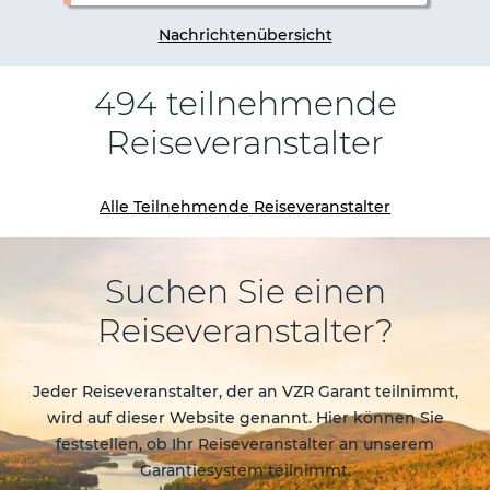
Nachrichtenübersicht
494 teilnehmende
Reiseveranstalter
Vorherige
Näc
Alle Teilnehmende Reiseveranstalter
Suchen Sie einen
Reiseveranstalter?
Jeder Reiseveranstalter, der an VZR Garant teilnimmt,
wird auf dieser Website genannt. Hier können Sie
feststellen, ob Ihr Reiseveranstalter an unserem
Garantiesystem teilnimmt.