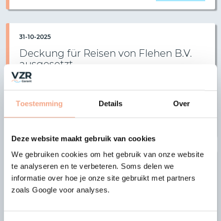
31-10-2025
Deckung für Reisen von Flehen B.V.
ausgesetzt
Letzte Aktualisierung: 13.03.2026. Der Vorstand von
VZR Garant hat beschlossen, den Schutz für Reisen
Toestemming
Details
Over
von Flehen B.V. auszusetzen…
Weiterlesen >
Deze website maakt gebruik van cookies
We gebruiken cookies om het gebruik van onze website
18-03-2023
te analyseren en te verbeteren. Soms delen we
informatie over hoe je onze site gebruikt met partners
HappyRail Holidays B.V. ist kein
Teilnehmer mehr
zoals Google voor analyses.
Die Teilnahme von HappyRail Holidays B.V. zum