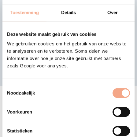
Der Vorstand von VZR Garant hat
Toestemming
Details
Over
beschlossen, den Schutz für
Pauschalreisen, verbundene
Vorherige
Näc
Reiseleistungen und einzelne
Reisedienstleistungen, die von
Deze website maakt gebruik van cookies
Chateauroux Charter verkauft werden,
We gebruiken cookies om het gebruik van onze website
mit Wirkung zum 03.04.2026 zu
beenden…
te analyseren en te verbeteren. Soms delen we
informatie over hoe je onze site gebruikt met partners
Mehr lesen >
zoals Google voor analyses.
Nachrichtenübersicht
Toestemmingsselectie
Noodzakelijk
Ihre Vorteile
Voorkeuren
Umfassender
Schutz
Statistieken