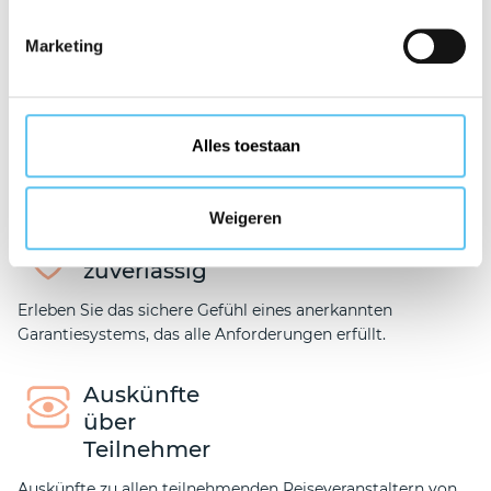
Ihr Buchungsbetrag ist bei VZR Garant, einem anerkannten
Garantiefonds, geschützt.
Marketing
Sorgenfreie
Urlaubsfreuden
Alles toestaan
Erleben Sie die sorgenfreie Sicherheit von VZR Garant vor
und während Ihrer Reise.
Weigeren
Sicher und
zuverlässig
Erleben Sie das sichere Gefühl eines anerkannten
Garantiesystems, das alle Anforderungen erfüllt.
Auskünfte
über
Teilnehmer
Auskünfte zu allen teilnehmenden Reiseveranstaltern von