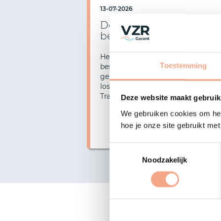
13-07-2026
Deelname Elba Travels
beëindigd
Het bestuur van VZR Garant heeft
Toestemming
besloten de dekking op pakketreize
gekoppelde reisarrangementen en
Vorige
losse reisdiensten verkocht door E
Travels per 14-07-2026 te beëindig
Deze website maakt gebruik
We gebruiken cookies om het
hoe je onze site gebruikt me
Lees mee
Toestemmingsselectie
Noodzakelijk