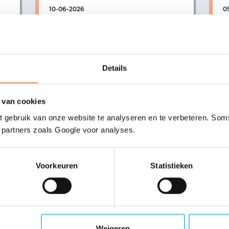
10-06-2026
0
De vijf meest gestelde
C
vragen over het niet
T
doorgaan van reizen
R
Details
n,
v
Heb je een reis geboekt bij een
0
reisorganisatie die is aangesloten bij
lba
w
VZR Garant? Dan is jouw betaling
en…
beschermd tegen financieel
 van cookies
onvermogen. Maar wat als een reis
 gebruik van onze website te analyseren en te verbeteren. Soms
niet doorgaat?
t partners zoals Google voor analyses.
r >
Lees meer >
Voorkeuren
Statistieken
Nieuwsoverzicht
Jouw voordelen
Weigeren