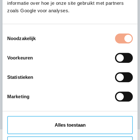
informatie over hoe je onze site gebruikt met partners
zoals Google voor analyses.
Laatste nieuws
Toestemmingsselectie
Noodzakelijk
13-07-2026
Deelname Elba Travels
beëindigd
Voorkeuren
Het bestuur van VZR Garant heeft
besloten de dekking op pakketreizen,
Vorige
Vol
Statistieken
gekoppelde reisarrangementen en losse
reisdiensten verkocht door Elba Travels
per 14-07-2026 te beëindigen…
Marketing
Lees meer >
Nieuwsoverzicht
Alles toestaan