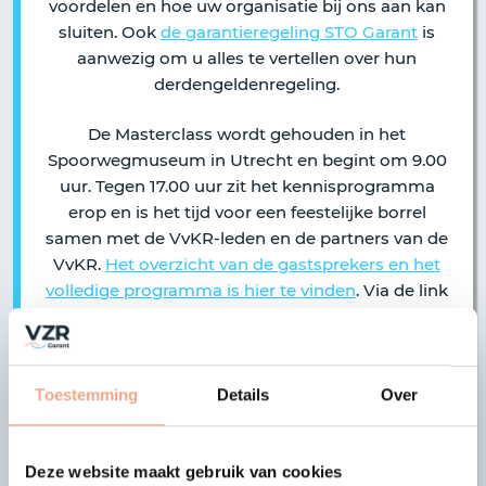
voordelen en hoe uw organisatie bij ons aan kan
sluiten. Ook
de garantieregeling STO Garant
is
aanwezig om u alles te vertellen over hun
derdengeldenregeling.
De Masterclass wordt gehouden in het
Spoorwegmuseum in Utrecht en begint om 9.00
uur. Tegen 17.00 uur zit het kennisprogramma
erop en is het tijd voor een feestelijke borrel
samen met de VvKR-leden en de partners van de
VvKR.
Het overzicht van de gastsprekers en het
volledige programma is hier te vinden
. Via de link
kan u zich ook aanmelden voor het evenement.
We ontmoeten u graag 19 november 2021 bij de
Masterclass van de VvKR! Heeft u vragen over de
Toestemming
Details
Over
garantieregeling van VZR Garant of over de
VvKR?
Neem dan contact met ons op
.
Deze website maakt gebruik van cookies