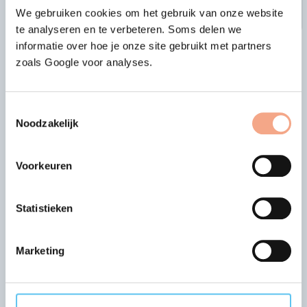
We gebruiken cookies om het gebruik van onze website
te analyseren en te verbeteren. Soms delen we
informatie over hoe je onze site gebruikt met partners
|
|
vorige bericht
alle berichten
volgende bericht
zoals Google voor analyses.
Laatste nieuws
Toestemmingsselectie
Noodzakelijk
01-07-2026
VZR Garant Visie: Thiemo
Voorkeuren
Hollering over de financiële
basis voor reisorganisaties
Statistieken
In dit artikel beantwoordt Thiemo de
Vorige
Vol
vraag waarom de ‘gemiddelde marge’ in
de reisbranche misleidend kan zijn voor
Marketing
starters. Dit artikel maakt onderdeel uit
van de reeks ‘Financiële basis’.
Lees meer >