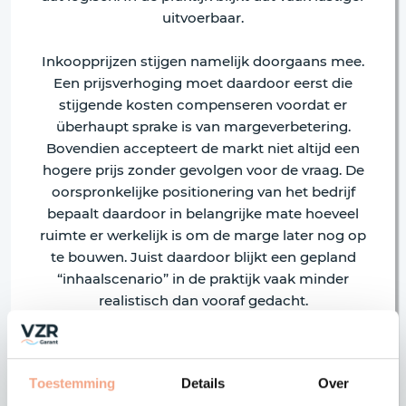
uitvoerbaar.
Inkoopprijzen stijgen namelijk doorgaans mee.
Een prijsverhoging moet daardoor eerst die
stijgende kosten compenseren voordat er
überhaupt sprake is van margeverbetering.
Bovendien accepteert de markt niet altijd een
hogere prijs zonder gevolgen voor de vraag. De
oorspronkelijke positionering van het bedrijf
bepaalt daardoor in belangrijke mate hoeveel
ruimte er werkelijk is om de marge later nog op
te bouwen. Juist daardoor blijkt een gepland
“inhaalscenario” in de praktijk vaak minder
realistisch dan vooraf gedacht.
Lage of hoge marges zeggen op
zichzelf weinig over
Toestemming
Details
Over
winstgevendheid