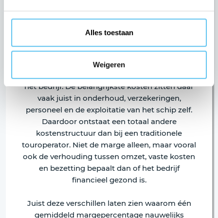
waarin bruto winstmarges juist zeer hoog
kunnen lijken. Denk aan zeilreizen met een
eigen schip. Omdat een groot deel van de
Alles toestaan
“inkoop” intern georganiseerd is via eigen
assets, kunnen bruto marges oplopen tot 50 tot
80%. Toch zegt zo’n hoge marge nog weinig
Weigeren
over de daadwerkelijke winstgevendheid van
het bedrijf. De belangrijkste kosten zitten daar
vaak juist in onderhoud, verzekeringen,
personeel en de exploitatie van het schip zelf.
Daardoor ontstaat een totaal andere
kostenstructuur dan bij een traditionele
touroperator. Niet de marge alleen, maar vooral
ook de verhouding tussen omzet, vaste kosten
en bezetting bepaalt dan of het bedrijf
financieel gezond is.
Juist deze verschillen laten zien waarom één
gemiddeld margepercentage nauwelijks