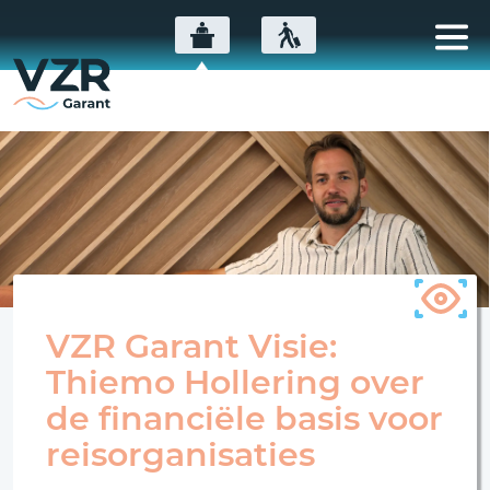
VZR Garant Visie:
Thiemo Hollering over
de financiële basis voor
reisorganisaties