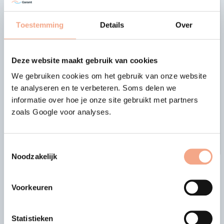
VZR Garant waardeert daarbij het initiatief van
Toestemming
Details
Over
Frank Radstake namens ANVR, om dit signaal
onder de aandacht te brengen.
Deze website maakt gebruik van cookies
Meer informatie over HAL-
agentschappen
We gebruiken cookies om het gebruik van onze website
te analyseren en te verbeteren. Soms delen we
Voor meer informatie over de mogelijkheden
informatie over hoe je onze site gebruikt met partners
rondom een agentschap bij Holland America Line
zoals Google voor analyses.
verwijzen we je
naar hun website
.
Toestemmingsselectie
Noodzakelijk
|
|
vorige bericht
alle berichten
volgende bericht
Voorkeuren
Laatste nieuws
Statistieken