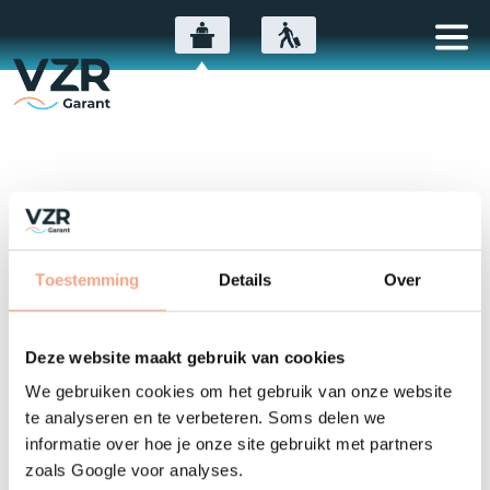
Sorry, page only available
in Dutch ...
Toestemming
Details
Over
This message is only available in
Deze website maakt gebruik van cookies
Dutch. What to do?
We gebruiken cookies om het gebruik van onze website
Go to the page in Dutch
te analyseren en te verbeteren. Soms delen we
View available news in English
informatie over hoe je onze site gebruikt met partners
zoals Google voor analyses.