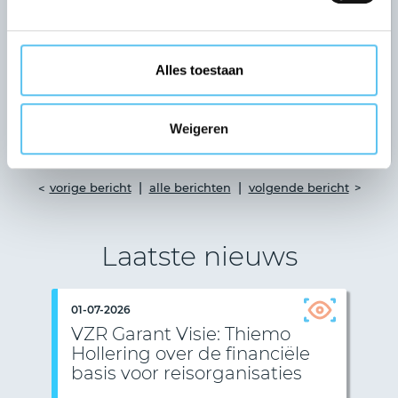
garantiefonds én bijdragen aan de VZR Garant-
community?
Dan is deze rol iets voor jou. Stuur een e-mail
naar
bestuur@vzr-garant.nl.
Je kunt hier ook
Alles toestaan
terecht met vragen.
Weigeren
|
|
vorige bericht
alle berichten
volgende bericht
Laatste nieuws
01-07-2026
VZR Garant Visie: Thiemo
Hollering over de financiële
basis voor reisorganisaties