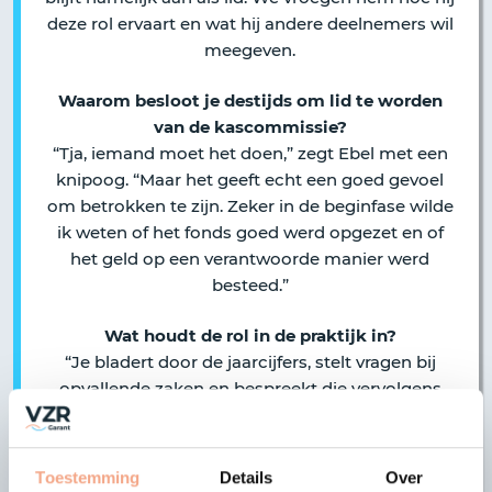
deze rol ervaart en wat hij andere deelnemers wil
meegeven.
Waarom besloot je destijds om lid te worden
van de kascommissie?
“Tja, iemand moet het doen,” zegt Ebel met een
knipoog. “Maar het geeft echt een goed gevoel
om betrokken te zijn. Zeker in de beginfase wilde
ik weten of het fonds goed werd opgezet en of
het geld op een verantwoorde manier werd
besteed.”
Wat houdt de rol in de praktijk in?
“Je bladert door de jaarcijfers, stelt vragen bij
opvallende zaken en bespreekt die vervolgens
met het bestuur. Tijdens de ledenvergadering
geef je een toelichting op het verslag. Alles bij
elkaar kost het zo’n drie keer twee uur per jaar.”
Toestemming
Details
Over