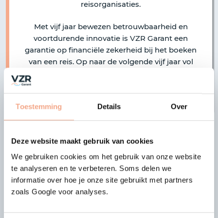
reisorganisaties.
Met vijf jaar bewezen betrouwbaarheid en
voortdurende innovatie is VZR Garant een
garantie op financiële zekerheid bij het boeken
van een reis. Op naar de volgende vijf jaar vol
vertrouwen en veilige reizen!
Toestemming
Details
Over
|
|
vorige bericht
alle berichten
volgende bericht
Deze website maakt gebruik van cookies
We gebruiken cookies om het gebruik van onze website
Laatste nieuws
te analyseren en te verbeteren. Soms delen we
informatie over hoe je onze site gebruikt met partners
zoals Google voor analyses.
13-07-2026
Deelname Elba Travels
beëindigd