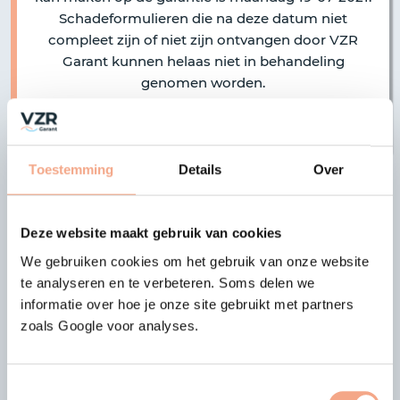
Schadeformulieren die na deze datum niet
compleet zijn of niet zijn ontvangen door VZR
Garant kunnen helaas niet in behandeling
genomen worden.
Toestemming
Details
Over
|
|
vorige bericht
alle berichten
volgende bericht
Deze website maakt gebruik van cookies
Laatste nieuws
We gebruiken cookies om het gebruik van onze website
te analyseren en te verbeteren. Soms delen we
13-07-2026
informatie over hoe je onze site gebruikt met partners
Deelname Elba Travels
zoals Google voor analyses.
beëindigd
Het bestuur van VZR Garant heeft
Toestemmingsselectie