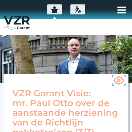
VZR Garant Visie:
mr. Paul Otto over de
aanstaande herziening
van de Richtlijn