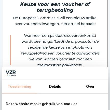
Keuze voor een voucher of
terugbetaling
De Europese Commissie wil een nieuw artikel
over vouchers invoegen. Het artikel bepaalt:
Wanneer een pakketreisovereenkomst
wordt beëindigd, ‘
biedt de organisator de
reiziger de keuze om in plaats van
terugbetaling een voucher te aanvaarden
die kan worden gebruikt voor een
toekomstige pakketreis
’.
Uit deze formulering lijkt te moeten worden
afgeleid dat de reisorganisator altijd een
Toestemming
Details
Over
voucher aanbiedt, maar dit betreft mijns inziens
slechts een vertaalfout. In de Engels versie
staat: ‘organisers may issue’. Uit de
Deze website maakt gebruik van cookies
overwegingen van de Richtlijn (overweging nr.