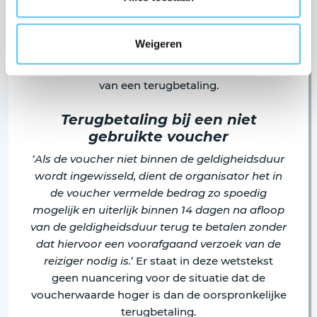
eenmaal met maximaal 12 maanden worden
verlengd. Reizigers verliezen hun recht op
terugbetaling gedurende de geldigheidsduur
Weigeren
van de voucher alleen als ze de voucher
uitdrukkelijk en schriftelijk aanvaarden in plaats
van een terugbetaling.
Terugbetaling bij een niet
gebruikte voucher
‘
Als de voucher niet binnen de geldigheidsduur
wordt ingewisseld, dient de organisator het in
de voucher vermelde bedrag zo spoedig
mogelijk en uiterlijk binnen 14 dagen na afloop
van de geldigheidsduur terug te betalen zonder
dat hiervoor een voorafgaand verzoek van de
reiziger nodig is.
’ Er staat in deze wetstekst
geen nuancering voor de situatie dat de
voucherwaarde hoger is dan de oorspronkelijke
terugbetaling.