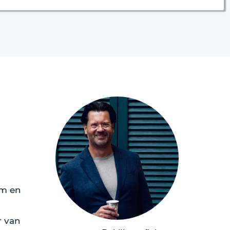
em en
r van