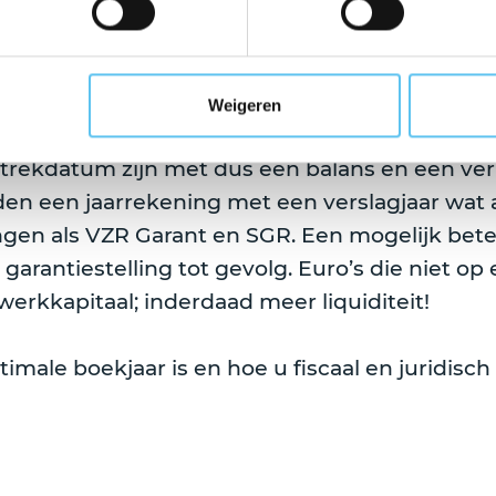
rdt er wel eens tegen me gezegd, ‘het is imme
jkend einde boekjaar te kiezen’.
dat een jaarrekening met een afwijkend einde 
Weigeren
nieuw gekozen boekingsjaar, bijvoorbeeld van
rtrekdatum zijn met dus een balans en een verl
en een jaarrekening met een verslagjaar wat aa
ngen als VZR Garant en SGR. Een mogelijk betere
garantiestelling tot gevolg. Euro’s die niet o
rkkapitaal; inderdaad meer liquiditeit!
imale boekjaar is en hoe u fiscaal en juridis