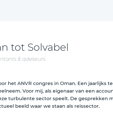
n tot Solvabel
untants & adviseurs
n voor het ANVR congres in Oman. Een jaarlijks
 deelneem. Voor mij, als eigenaar van een acco
e turbulente sector speelt. De gesprekken m
eel beeld waar we staan als reissector.