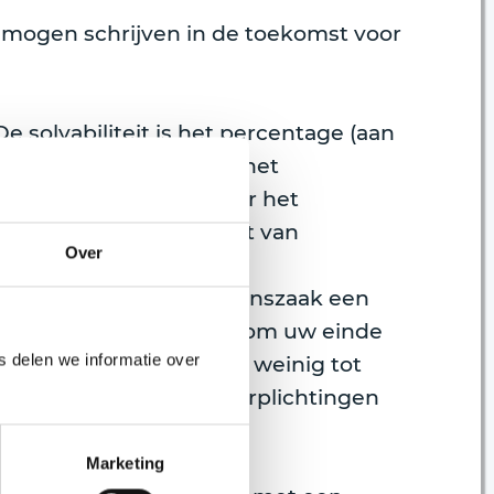
e mogen schrijven in de toekomst voor
e solvabiliteit is het percentage (aan
in een percentage van het
lanstotaal is hoe kleiner het
 eisen een solvabiliteit van
Over
an de jaarrekening. Een
r een BV als een eenmanszaak een
or u als reisondernemer om uw einde
 delen we informatie over
ft uitgevoerd en er nog weinig tot
e boekingen gaat u verplichtingen
e solvabiliteit.
Marketing