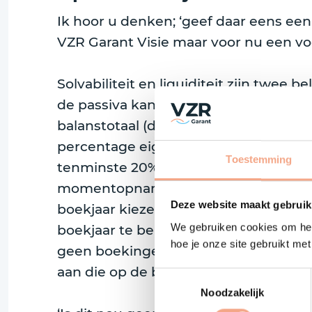
Ik hoor u denken; ‘geef daar eens ee
VZR Garant Visie maar voor nu een vo
Solvabiliteit en liquiditeit zijn twee
de passiva kant van uw jaarrekening)
balanstotaal (de totaaltelling rechts 
percentage eigen vermogen is. Garanti
Toestemming
tenminste 20% (SGR) of 15% (VZR Garan
momentopname dus, een moment dat u
Deze website maakt gebruik
boekjaar kiezen wat afwijkt van een
We gebruiken cookies om het
boekjaar te bepalen is het moment waa
hoe je onze site gebruikt me
geen boekingen voor het nieuwe seiz
aan die op de balans komen te staan, d
Toestemmingsselectie
Noodzakelijk