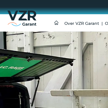
Over VZR Garant
O