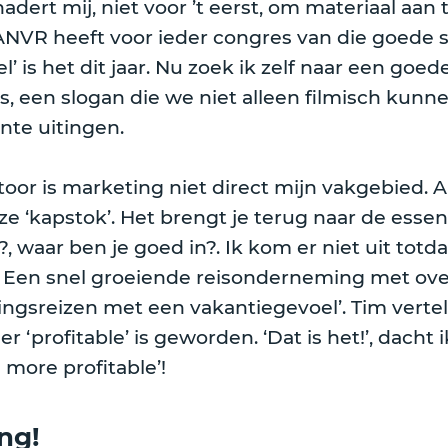
dert mij, niet voor ’t eerst, om materiaal aan
NVR heeft voor ieder congres van die goede s
el’ is het dit jaar. Nu zoek ik zelf naar een g
s, een slogan die we niet alleen filmisch kun
nte uitingen.
or is marketing niet direct mijn vakgebied. A
eze ‘kapstok’. Het brengt je terug naar de essen
?, waar ben je goed in?. Ik kom er niet uit totd
or. Een snel groeiende reisonderneming met ov
ingsreizen met een vakantiegevoel’. Tim vert
profitable’ is geworden. ‘Dat is het!’, dacht i
 more profitable’!
ng!