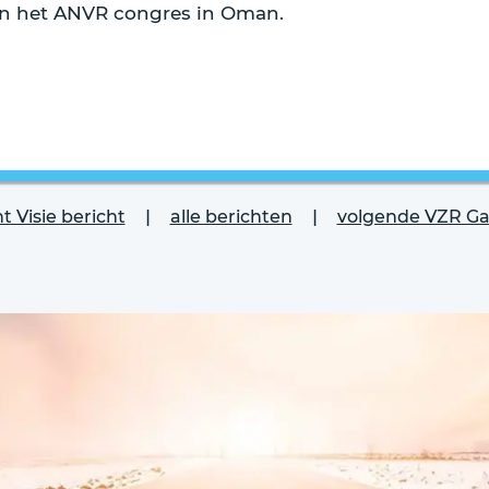
n het ANVR congres in Oman.
|
|
t Visie bericht
alle berichten
volgende VZR Gar