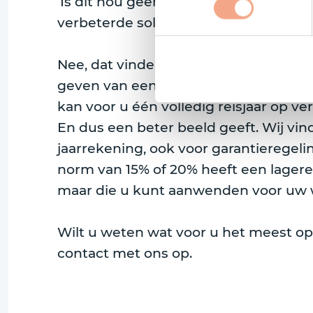
‘Is dit nou geen window dressing?’ wo
verbeterde solvabiliteit door een afwi
Nee, dat vinden we niet. Wij denken 
geven van een reisonderneming. Het 
kan voor u één volledig reisjaar op ve
En dus een beter beeld geeft. Wij vind
jaarrekening, ook voor garantieregeli
norm van 15% of 20% heeft een lagere 
maar die u kunt aanwenden voor uw we
Wilt u weten wat voor u het meest opt
contact met ons op.