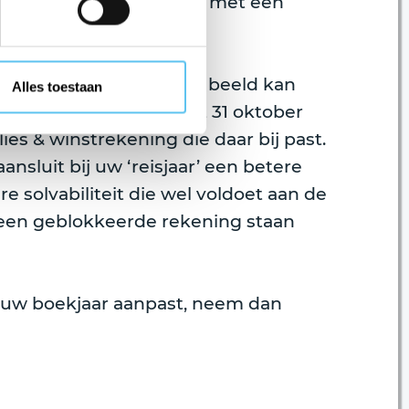
rs hetzelfde reisbedrijf met een
boekjaar een veel beter beeld kan
Alles toestaan
 1 november tot en met 31 oktober
ies & winstrekening die daar bij past.
nsluit bij uw ‘reisjaar’ een betere
 solvabiliteit die wel voldoet aan de
p een geblokkeerde rekening staan
ch uw boekjaar aanpast, neem dan