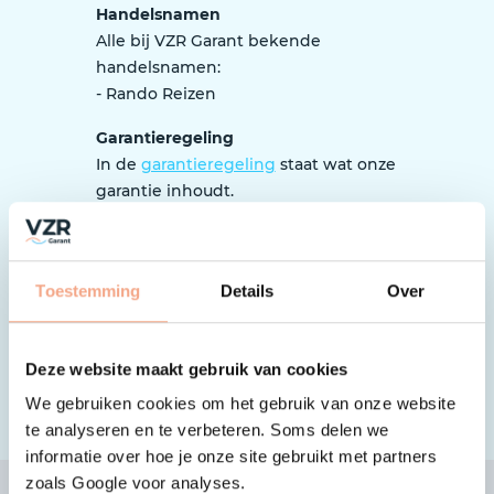
Handelsnamen
Alle bij VZR Garant bekende
handelsnamen:
- Rando Reizen
Garantieregeling
In de
garantieregeling
staat wat onze
garantie inhoudt.
Tip: waar moet ik als reiziger op
letten?
Het is belangrijk dat je bij het
Toestemming
Details
Over
boeken goed oplet of de organisatie
is aangesloten bij VZR Garant en
werkt volgens de garantieregeling.
Deze website maakt gebruik van cookies
Zo controleer je dat
.
We gebruiken cookies om het gebruik van onze website
te analyseren en te verbeteren. Soms delen we
informatie over hoe je onze site gebruikt met partners
zoals Google voor analyses.