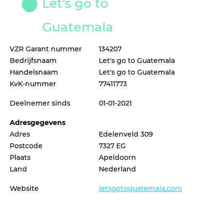
Let's go to
Guatemala
VZR Garant nummer
134207
Bedrijfsnaam
Let's go to Guatemala
Handelsnaam
Let's go to Guatemala
KvK-nummer
77411773
Deelnemer sinds
01-01-2021
Adresgegevens
Adres
Edelenveld 309
Postcode
7327 EG
Plaats
Apeldoorn
Land
Nederland
Website
letsgotoguatemala.com