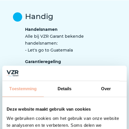
Handig
Handelsnamen
Alle bij VZR Garant bekende
handelsnamen:
- Let's go to Guatemala
Garantieregeling
In de
garantieregeling
staat wat onze
garantie inhoudt.
Tip: waar moet ik als reiziger op
Toestemming
Details
Over
letten?
Het is belangrijk dat je bij het
boeken goed oplet of de organisatie
Deze website maakt gebruik van cookies
is aangesloten bij VZR Garant en
We gebruiken cookies om het gebruik van onze website
werkt volgens de garantieregeling.
te analyseren en te verbeteren. Soms delen we
Zo controleer je dat
.