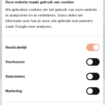
Deze website maakt gebruik van cookies
Garantiesystem arbeitet.
So können
We gebruiken cookies om het gebruik van onze website
Sie dies überprüfen
.
te analyseren en te verbeteren. Soms delen we
informatie over hoe je onze site gebruikt met partners
zoals Google voor analyses.
Andere Teilnehmende
Reiseveranstalter suchen
Toestemmingsselectie
Noodzakelijk
oder sehen Sie sich die alphabetische Liste an
Voorkeuren
Suchen
Statistieken
Liste der an VZR Garant
Marketing
teilnehmenden
Reiseveranstalter