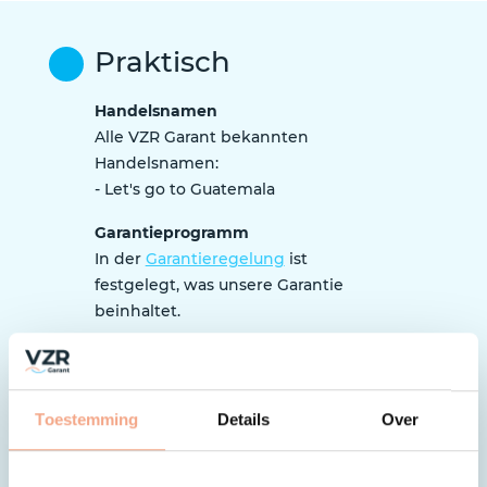
Praktisch
Handelsnamen
Alle VZR Garant bekannten
Handelsnamen:
- Let's go to Guatemala
Garantieprogramm
In der
Garantieregelung
ist
festgelegt, was unsere Garantie
beinhaltet.
Tipp: Worauf muss ich als Reisender
achten?
Achten Sie bei Ihrer Buchung
Toestemming
Details
Over
unbedingt darauf, ob die
Organisation an VZR Garant
angeschlossen ist und nach dem