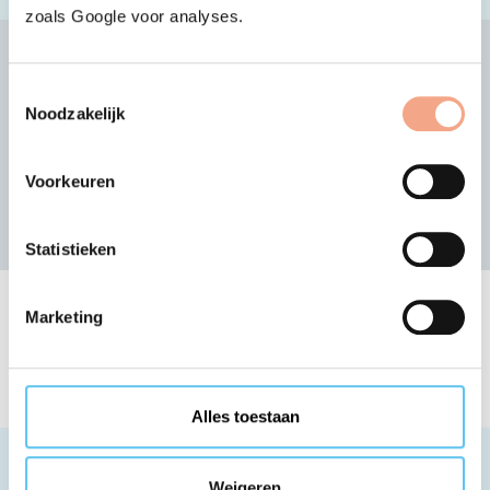
zoals Google voor analyses.
Andere aangesloten
organisatie zoeken
Toestemmingsselectie
Noodzakelijk
of bekijk de alfabetische lijst
Voorkeuren
Zoek
Statistieken
Lijst van bij VZR Garant
Marketing
aangesloten organisaties
Alles toestaan
Weigeren