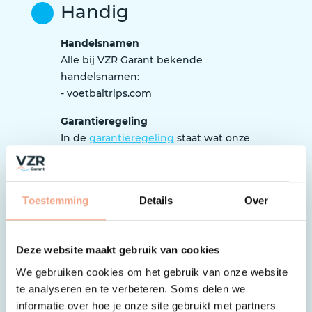
Handig
Handelsnamen
Alle bij VZR Garant bekende
handelsnamen:
- voetbaltrips.com
Garantieregeling
In de
garantieregeling
staat wat onze
garantie inhoudt.
Tip: waar moet ik als reiziger op
letten?
Toestemming
Details
Over
Het is belangrijk dat je bij het
boeken goed oplet of de organisatie
is aangesloten bij VZR Garant en
Deze website maakt gebruik van cookies
werkt volgens de garantieregeling.
We gebruiken cookies om het gebruik van onze website
Zo controleer je dat
.
te analyseren en te verbeteren. Soms delen we
informatie over hoe je onze site gebruikt met partners