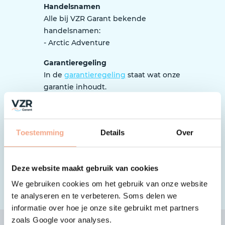
Handelsnamen
Alle bij VZR Garant bekende
handelsnamen:
- Arctic Adventure
Garantieregeling
In de
garantieregeling
staat wat onze
garantie inhoudt.
Tip: waar moet ik als reiziger op
letten?
Het is belangrijk dat je bij het
Toestemming
Details
Over
boeken goed oplet of de organisatie
is aangesloten bij VZR Garant en
werkt volgens de garantieregeling.
Deze website maakt gebruik van cookies
Zo controleer je dat
.
We gebruiken cookies om het gebruik van onze website
te analyseren en te verbeteren. Soms delen we
informatie over hoe je onze site gebruikt met partners
zoals Google voor analyses.