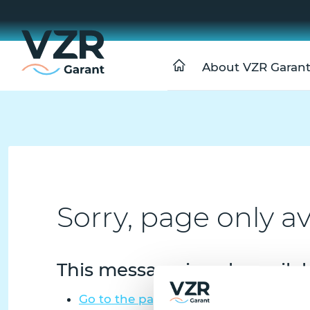
About VZR Garan
Sorry, page only ava
This message is only availa
Go to the page in Dutch