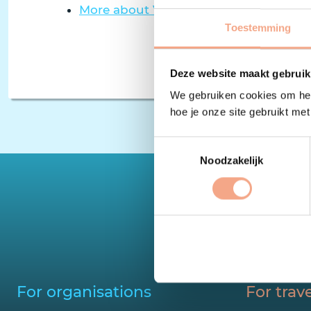
More about VZR Garant in English
Toestemming
Deze website maakt gebruik
We gebruiken cookies om het
hoe je onze site gebruikt me
Toestemmingsselectie
Noodzakelijk
The mos
For organisations
For trave