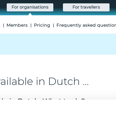
For organisations
For travellers
t
Members
Pricing
Frequently asked questio
ilable in Dutch ...
ble in Dutch. What to do?