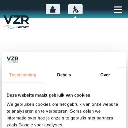
Entschuldigung, Seite nur
auf Niederländisch
Toestemming
Details
Over
verfügbar ...
Deze website maakt gebruik van cookies
Diese Nachricht ist nur auf
We gebruiken cookies om het gebruik van onze website
Niederländisch verfügbar. Was tun?
te analyseren en te verbeteren. Soms delen we
Zur Seite auf Niederländisch gehen
informatie over hoe je onze site gebruikt met partners
Verfügbare Nachrichten auf Deutsch anzeigen
zoals Google voor analyses.