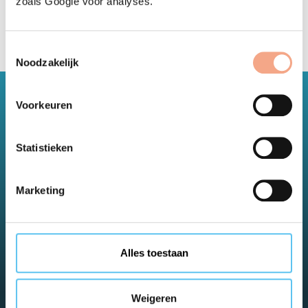
zoals Google voor analyses.
Toestemmingsselectie
Noodzakelijk
Voorkeuren
Der modernste Garantiefonds in den
Niederlanden.
Statistieken
VZR Garant
Marketing
Torenallee 20
5617 BC Eindhoven
Nederland
Alles toestaan
+31 (0)85 130 76 30
Weigeren
info@vzr-garant.nl