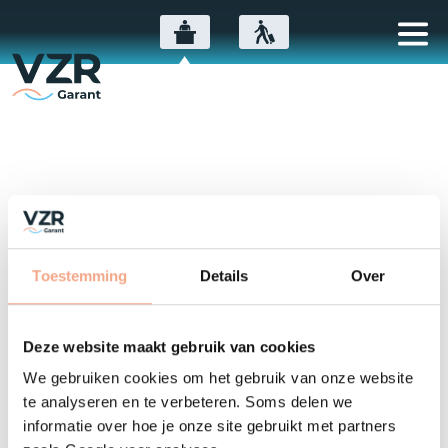
Entschuldigung, Seite nur
auf Niederländisch
Toestemming
Details
Over
verfügbar ...
Diese Nachricht ist nur auf
Deze website maakt gebruik van cookies
Niederländisch verfügbar. Was tun?
We gebruiken cookies om het gebruik van onze website
te analyseren en te verbeteren. Soms delen we
Zur Seite auf Niederländisch gehen
informatie over hoe je onze site gebruikt met partners
Verfügbare Nachrichten auf Deutsch anzeigen