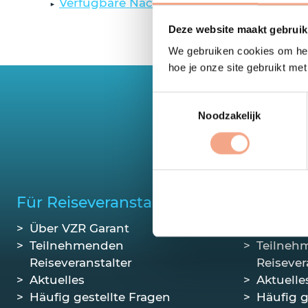
Verfügbare Nachrichten auf Deutsch anz
Deze website maakt gebruik
We gebruiken cookies om het
hoe je onze site gebruikt me
Toestemmingsselectie
Noodzakelijk
Der mo
Für Reiseveranstalter
Für Rei
Über VZR Garant
Über VZ
Teilnehmenden
Teilneh
Reiseveranstalter
Reisever
Aktuelles
Aktuelle
Häufig gestellte Fragen
Häufig g