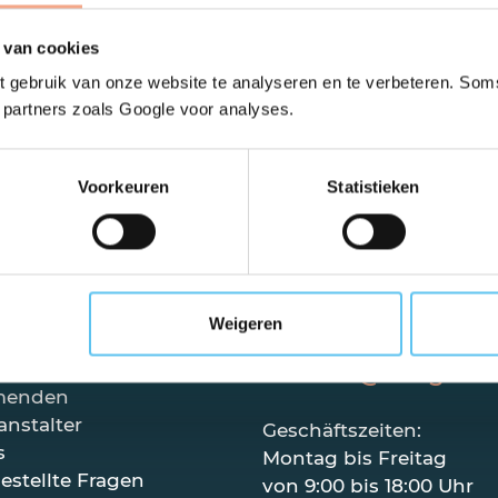
eigen
 van cookies
 gebruik van onze website te analyseren en te verbeteren. Soms
t partners zoals Google voor analyses.
Voorkeuren
Statistieken
dernste Garantiefonds in den Nieder
sende
Weigeren
+31 (0)85 130 7
R Garant
info@vzr-garan
menden
anstalter
Geschäftszeiten:
s
Montag bis Freitag
estellte Fragen
von 9:00 bis 18:00 Uhr