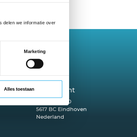
 delen we informatie over
Marketing
landen.
VZR Garant
Alles toestaan
6 30
t.nl
Torenallee 20
5617 BC Eindhoven
Nederland